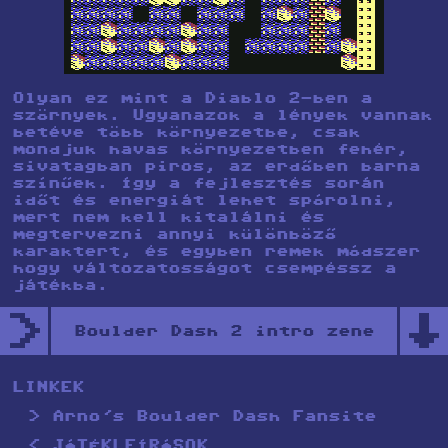
Olyan ez mint a Diablo 2-ben a
szörnyek. Ugyanazok a lények vannak
betéve több környezetbe, csak
mondjuk havas környezetben fehér,
sivatagban piros, az erdőben barna
színűek. Így a fejlesztés során
időt és energiát lehet spórolni,
mert nem kell kitalálni és
megtervezni annyi különböző
karaktert, és egyben remek módszer
hogy változatosságot csempéssz a
játékba.
>
↑
Boulder Dash 2 intro zene
LINKEK
Arno's Boulder Dash Fansite
JÁTÉKLEÍRÁSOK