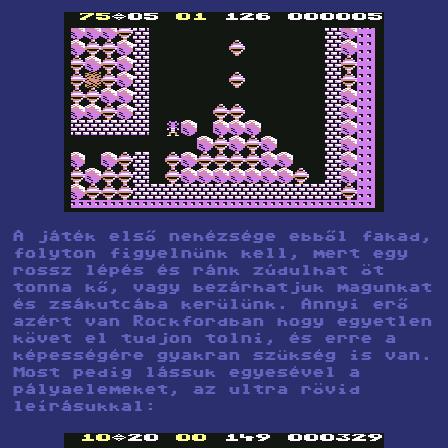
A játék első nehézsége ebből fakad,
folyton figyelnünk kell, mert egy
rossz lépés és ránk zúdulhat öt
tonna kő, vagy bezárhatjuk magunkat
és zsákutcába kerülünk. Annyi erő
azért van Rockfordban hogy egyetlen
követ el tudjon tolni, és erre a
képességére gyakran szükség is van.
Most pedig lássuk egyesével a
pályaelemeket, az ultra rövid
leírásukkal: