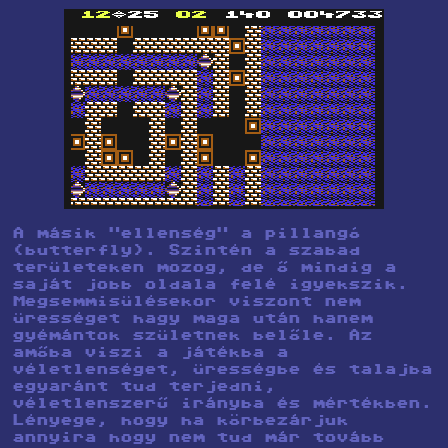
A másik "ellenség" a pillangó
(butterfly). Szintén a szabad
területeken mozog, de ő mindig a
saját jobb oldala felé igyekszik.
Megsemmisülésekor viszont nem
ürességet hagy maga után hanem
gyémántok születnek belőle. Az
amőba viszi a játékba a
véletlenséget, ürességbe és talajba
egyaránt tud terjedni,
véletlenszerű irányba és mértékben.
Lényege, hogy ha körbezárjuk
annyira hogy nem tud már tovább