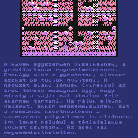
A kövek egyszerűen viselkednek, a
gravitációnak engedelmeskednek.
Csakúgy mint a gyémántok, viszont
azokat be tudjuk gyűjteni. A
négyzet alakú lények (firefly) az
üres térben mozognak úgy, hogy
mindig a saját bal oldaluk felé
akarnak tartani. Ha rájuk ejtünk
valamit, akkor megsemmisülnek, sőt
a robbanás következtében a
szomszédos pályaelemek is eltűnnek.
Így lehet például a téglafalakba
lyukat csinálni. Az acél fal
megsemmisíthetetlen.