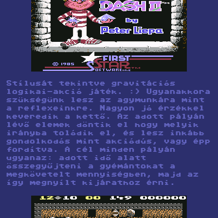
Stílusát tekintve gravitációs
logikai-akció játék. :) Ugyanakkora
szükségünk lesz az agymunkára mint
a reflexeinkre. Nagyon jó érzékkel
keveredik a kettő. Az adott pályán
lévő elemek döntik el hogy melyik
irányba tolódik el, és lesz inkább
gondolkodós mint akciódús, vagy épp
fordítva. A cél minden pályán
ugyanaz: adott idő alatt
összegyűjteni a gyémántokat a
megkövetelt mennyiségben, majd az
így megnyílt kijárathoz érni.