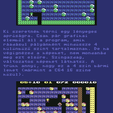
Ki szeretnék térni egy lényeges
apróságra. Csak pár grafikai
elemből áll a program, amik
ráadásul pályánként mindössze 4
különböző színt tartalmaznak. De ha
végignézed a képeket, nem mondanád
meg ezt elsőre. Színgazdag,
változatos képeket láthatsz. A
trükk annyi, hogy ez a 4 szín bármi
lehet (mármint a C64 16 színe
közül).