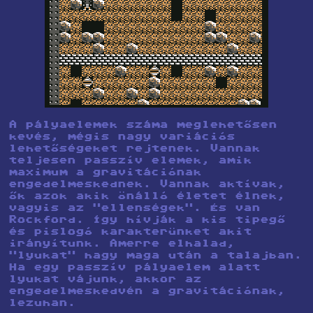
A pályaelemek száma meglehetősen
kevés, mégis nagy variációs
lehetőségeket rejtenek. Vannak
teljesen passzív elemek, amik
maximum a gravitációnak
engedelmeskednek. Vannak aktívak,
ők azok akik önálló életet élnek,
vagyis az "ellenségek". És van
Rockford. Így hívják a kis tipegő
és pislogó karakterünket akit
irányítunk. Amerre elhalad,
"lyukat" hagy maga után a talajban.
Ha egy passzív pályaelem alatt
lyukat vájunk, akkor az
engedelmeskedvén a gravitációnak,
lezuhan.