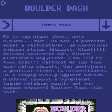
`
BOULDER DASH
>
↑
Intro zene
Ez is egy olyan játék, amit
mindenki ismer. Ha nem is pontosan
ezzel a változatával, de hasonlóval
egészen biztos játszott. Kismillió
átirata született már, minden
platformra megjelent. Csak C64-re
több száz(!) változat és így több
ezer pálya készült. Van amelyikben
a grafikai elemek is kicserélődtek,
de a lényeg mindig ugyanaz maradt.
A DOS-os időkből a
Supaplexet
tudnám példának hozni, ami egy
nagyon népszerű Boulder Dash klón
volt.