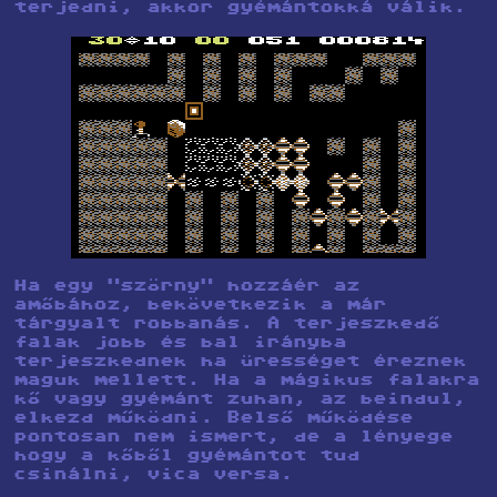
terjedni, akkor gyémántokká válik.
Ha egy "szörny" hozzáér az
amőbához, bekövetkezik a már
tárgyalt robbanás. A terjeszkedő
falak jobb és bal irányba
terjeszkednek ha ürességet éreznek
maguk mellett. Ha a mágikus falakra
kő vagy gyémánt zuhan, az beindul,
elkezd működni. Belső működése
pontosan nem ismert, de a lényege
hogy a kőből gyémántot tud
csinálni, vica versa.