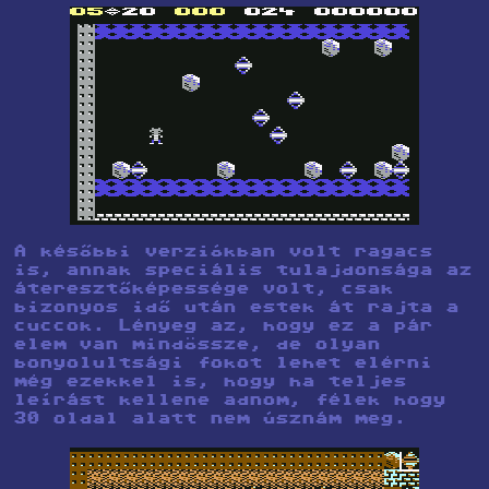
A későbbi verziókban volt ragacs
is, annak speciális tulajdonsága az
áteresztőképessége volt, csak
bizonyos idő után estek át rajta a
cuccok. Lényeg az, hogy ez a pár
elem van mindössze, de olyan
bonyolultsági fokot lehet elérni
még ezekkel is, hogy ha teljes
leírást kellene adnom, félek hogy
30 oldal alatt nem úsznám meg.