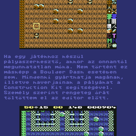
Ha egy játékhoz készül
pályaszerkesztő, akkor az onnantól
megunhatatlan móka. Nem történt ez
másképp a Boulder Dash esetében
sem. Mindenki gyárthatja magának,
illetve haverjainak a pályákat a
Construction Kit segítségével.
Személy szerint rengeteg órát
töltöttem el az editor előtt.