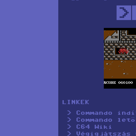
>
LINKEK
Commando indí
Commando letö
C64 Wiki
Végigjátszás 