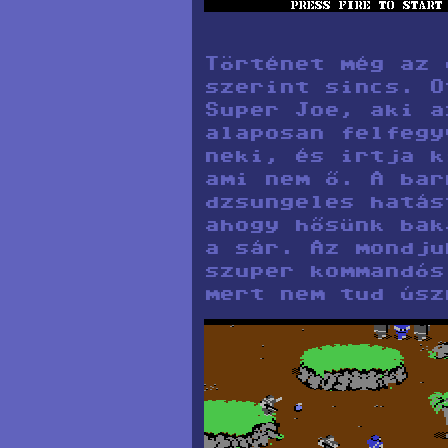
Történet még az 
szerint sincs. O
Super Joe, aki a
alaposan felfegy
neki, és irtja k
ami nem ő. A bar
dzsungeles hatás
ahogy hősünk bak
a sár. Az mondju
szuper kommandós
mert nem tud úsz