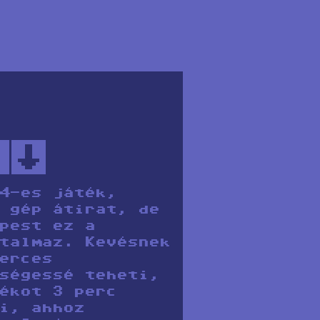
↑
4-es játék,
 gép átirat, de
pest ez a
talmaz. Kevésnek
erces
ségessé teheti,
ékot 3 perc
i, ahhoz