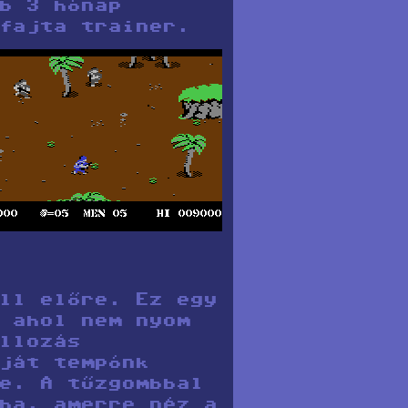
b 3 hónap
fajta trainer.
ll előre. Ez egy
 ahol nem nyom
llozás
ját tempónk
e. A tűzgombbal
ba, amerre néz a