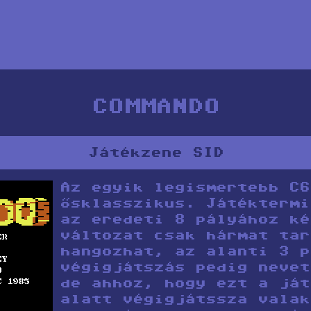
COMMANDO
Játékzene SID
Az egyik legismertebb C6
ősklasszikus. Játéktermi
az eredeti 8 pályához ké
változat csak hármat tar
hangozhat, az alanti 3 p
végigjátszás pedig nevet
de ahhoz, hogy ezt a ját
alatt végigjátssza valak