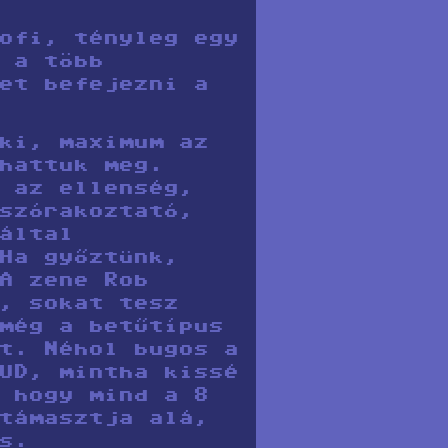
ofi, tényleg egy
 a több
et befejezni a
ki, maximum az
hattuk meg.
 az ellenség,
szórakoztató,
által
Ha győztünk,
A zene Rob
, sokat tesz
még a betűtípus
t. Néhol bugos a
UD, mintha kissé
 hogy mind a 8
támasztja alá,
s.