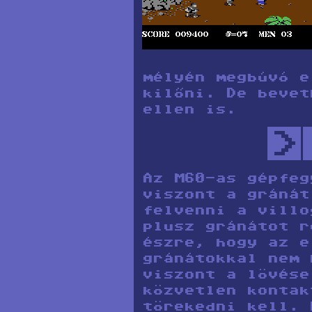
mélyén megbúvó e
kilőni. De bevet
ellen is.
>
Az M60-as gépfeg
viszont a gránát
felvenni a villo
plusz gránátot r
észre, hogy az e
gránátokkal nem 
viszont a lövése
közvetlen kontak
törekedni kell. 