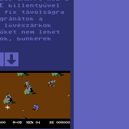
E billentyűvel
 fix távolságra
gránátok a
 lövészárkok
őket nem lehet
ok, bunkerek
↑