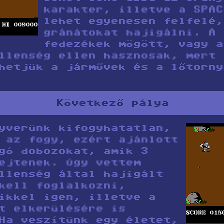
karakter, illetve a SPAC
lehet egyenesen felfelé,
gránátokat hajigálni. A 
fedezékek mögött, vagy a
llenség ellen hasznosak, mert 
hetjük a járművek és a lőtorny
Következő pálya
yverünk kifogyhatatlan,
 az fogy, ezért ajánlott
gó dobozokat, amik 3
ejtenek. Úgy vettem
llenség által hajigált
kell foglalkozni,
ikkel igen, illetve a
t elkerülésére is
Ha veszítünk egy életet,