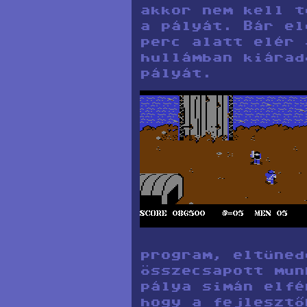
akkor nem kell t
a pályát. Bár el
perc alatt elér 
hullámban kiárad
pályát.
program, eltüned
összecsapott mun
pálya simán elfé
hogy a fejlesztő