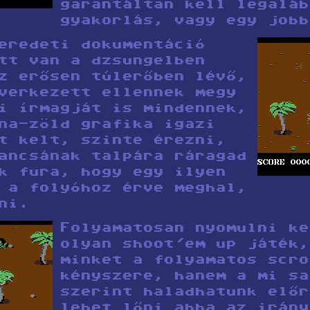
garantáltan kell legaláb
gyakorlás, vagy egy jobb
eredeti dokumentáció
tt van a dzsungelben
z erősen túlerőben lévő,
verkezett ellennek megy
i írmagját is mindennek,
na-zöld grafika igazi
t kelt, szinte érezni,
ancsának talpára ráragad
k fura, hogy egy ilyen
 a folyóhoz érve meghal,
ni.
Folyamatosan nyomulni ke
olyan shoot'em up játék,
minket a folyamatos scro
kényszere, hanem a mi sa
szerint haladhatunk előr
lehet lőni abba az irány