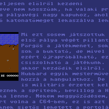
eljesen elölről kezdeni
eve nem hosszúak, ha valaki pr
a pályavégi nagy kapuhoz, ahol
ó katonatömeget lekaszálva leh
Mi ezt sosem játszottuk 
első pálya végét pillant
Pörgős a játékmenet, sok
sok a buktató, de mivel 
ezért újrapróbálható, ez
csiszolható a játékunk. 
akkor kezdődik elölről. 
Hubbard egyik mesterműve
hozzá a hangulathoz. De 
is militáris érzetet kel
eznek a spriteok, bevillog a H
ka lenne. Nekem meggyőződésem,
rt volna a C64-ben, ez is azt 
knek sietős lehetett a portolá