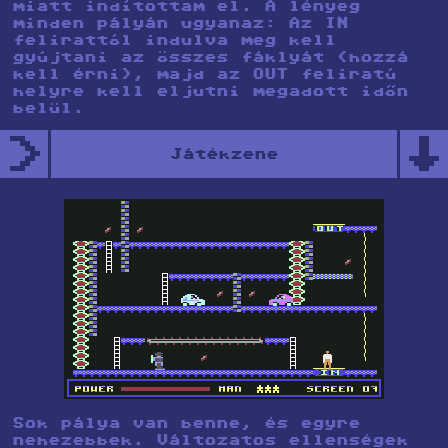
miatt indítottam el. A lényeg
minden pályán ugyanaz: Az IN
felirattól indulva meg kell
gyújtani az összes fáklyát (hozzá
kell érni), majd az OUT feliratú
helyre kell eljutni megadott időn
belül.
>
↑
Játékzene
Sok pálya van benne, és egyre
nehezebbek. Változatos ellenségek