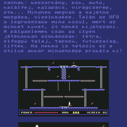
vannak: boszorkány, pók, autó,
halálfej, kalapács, virágcserép,
stb... Mindnek megvan a sajátos
mozgása, viselkedése. Talán az UFO
a legrosszabb mind közül, mert az
minket követ, őt nehéz kijátszani.
A pályaelemek csak az ilyen
játékokban szokásosak: létra,
elfogyó talaj, taposó, futószalag,
liftek. Ha neked is tetszik ez a
stílus akkor mindenképp próbáld ki!