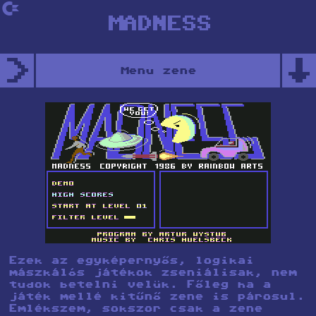
`
MADNESS
>
↑
Menu zene
Ezek az egyképernyős, logikai
mászkálós játékok zseniálisak, nem
tudok betelni velük. Főleg ha a
játék mellé kitűnő zene is párosul.
Emlékszem, sokszor csak a zene