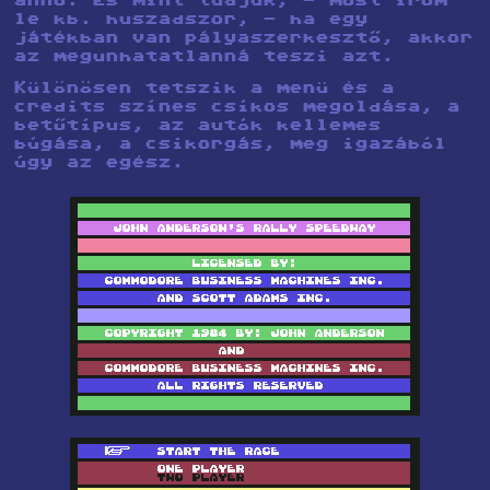
anno. És mint tudjuk, - most írom
le kb. huszadszor, - ha egy
játékban van pályaszerkesztő, akkor
az megunhatatlanná teszi azt.
Különösen tetszik a menü és a
credits színes csíkos megoldása, a
betűtípus, az autók kellemes
búgása, a csikorgás, meg igazából
úgy az egész.