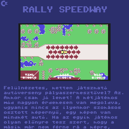
`
RALLY SPEEDWAY
Felülnézetes, ketten játszható
autóverseny pályaszerkesztővel? Az.
Akkor csak jó lehet! A kétjátékos
mód nagyon érdekesen van megoldva,
ugyanis nincs az ilyenkor szokásos
osztott képernyő, egy képen van
mindkét autó. Ha az egyik játékos
olyan előnyre tesz szert, hogy a
másik már nem férne rá a képre,