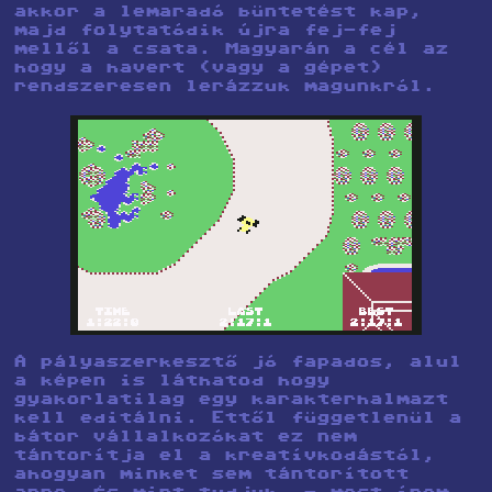
akkor a lemaradó büntetést kap,
majd folytatódik újra fej-fej
mellől a csata. Magyarán a cél az
hogy a havert (vagy a gépet)
rendszeresen lerázzuk magunkról.
A pályaszerkesztő jó fapados, alul
a képen is láthatod hogy
gyakorlatilag egy karakterhalmazt
kell editálni. Ettől függetlenül a
bátor vállalkozókat ez nem
tántorítja el a kreatívkodástól,
ahogyan minket sem tántorított